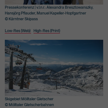
Pressekonferenz | v.l.n.r.: Alexandra Bresztowanszky,
Hansjörg Pflauder, Manuel Kapeller-Hopfgartner
© Kärntner Skipass
Low-Res (Web)
High-Res (Print)
Skigebiet Mölltaler Gletscher
© Mölltaler Gletscherbahnen